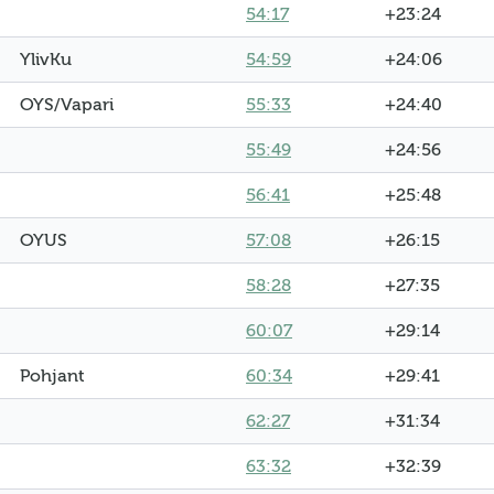
54:17
+23:24
YlivKu
54:59
+24:06
OYS/Vapari
55:33
+24:40
55:49
+24:56
56:41
+25:48
OYUS
57:08
+26:15
58:28
+27:35
60:07
+29:14
Pohjant
60:34
+29:41
62:27
+31:34
63:32
+32:39