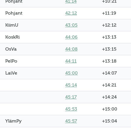
Pohjant
41:14
+10:21
Pohjant
42:12
+11:19
KiimU
43:05
+12:12
KoskRi
44:06
+13:13
OsVa
44:08
+13:15
PelPo
44:11
+13:18
LaiVe
45:00
+14:07
45:14
+14:21
45:17
+14:24
45:53
+15:00
YlämPy
45:57
+15:04