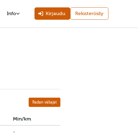
Info
Kirjaudu
Rekisteröidy
Radan väliajat
Min/km
-