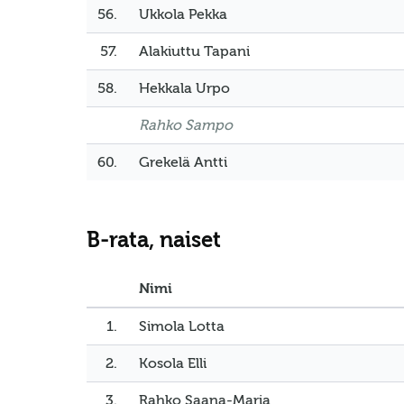
56.
Ukkola Pekka
57.
Alakiuttu Tapani
58.
Hekkala Urpo
Rahko Sampo
60.
Grekelä Antti
B-rata, naiset
Nimi
1.
Simola Lotta
2.
Kosola Elli
3.
Rahko Saana-Maria