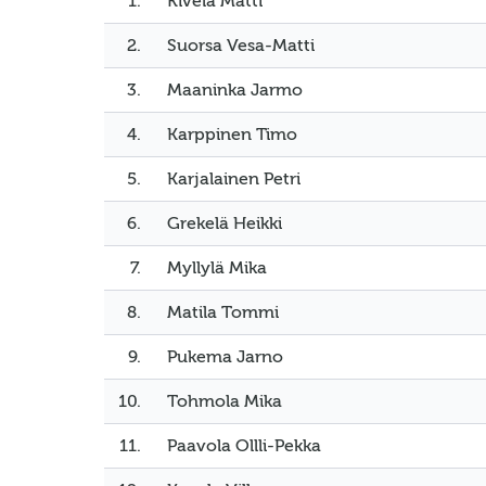
1.
Kivelä Matti
2.
Suorsa Vesa-Matti
3.
Maaninka Jarmo
4.
Karppinen Timo
5.
Karjalainen Petri
6.
Grekelä Heikki
7.
Myllylä Mika
8.
Matila Tommi
9.
Pukema Jarno
10.
Tohmola Mika
11.
Paavola Ollli-Pekka