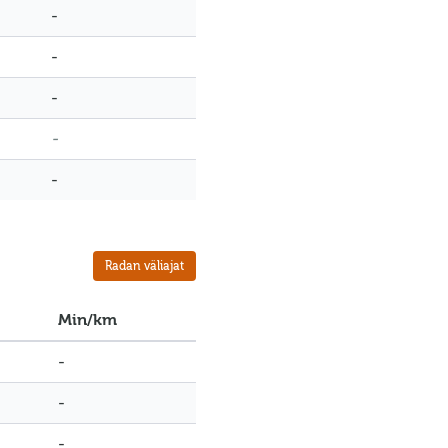
-
-
-
-
-
Radan väliajat
Min/km
-
-
-