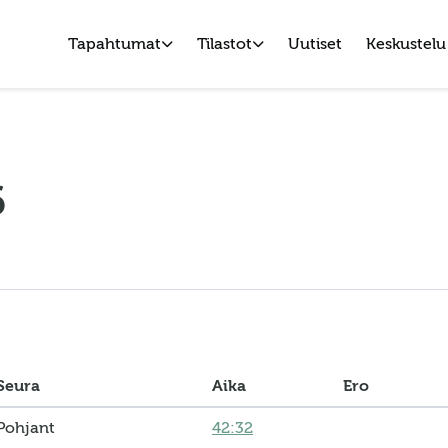
Tapahtumat
Tilastot
Uutiset
Keskustelu
6
Seura
Aika
Ero
Pohjant
42:32