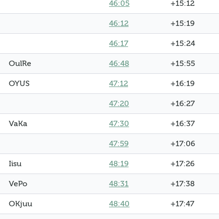
46:05
+15:12
46:12
+15:19
46:17
+15:24
OulRe
46:48
+15:55
OYUS
47:12
+16:19
47:20
+16:27
VaKa
47:30
+16:37
47:59
+17:06
Iisu
48:19
+17:26
VePo
48:31
+17:38
OKjuu
48:40
+17:47