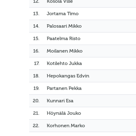
12.
Kosola Ville
13.
Jortama Timo
14.
Palosaari Mikko
15.
Paatelma Risto
16.
Moilanen Mikko
17.
Kotilehto Jukka
18.
Hepokangas Edvin
19.
Partanen Pekka
20.
Kunnari Esa
21.
Höynälä Jouko
22.
Korhonen Marko