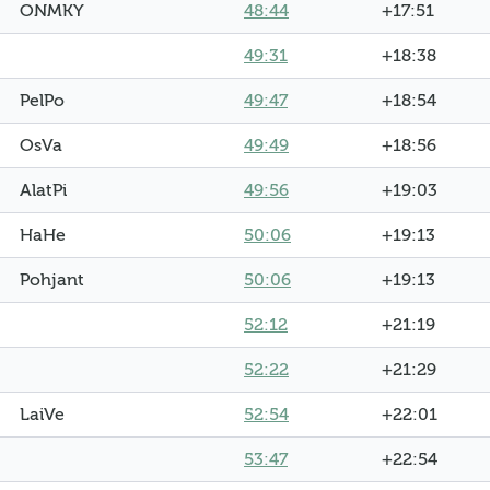
ONMKY
48:44
+17:51
49:31
+18:38
PelPo
49:47
+18:54
OsVa
49:49
+18:56
AlatPi
49:56
+19:03
HaHe
50:06
+19:13
Pohjant
50:06
+19:13
52:12
+21:19
52:22
+21:29
LaiVe
52:54
+22:01
53:47
+22:54