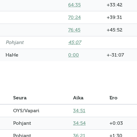
64:35
+33:42
70:24
+39:31
76:45
+45:52
Pohjant
45:07
HaHe
0:00
+-31:07
Seura
Aika
Ero
OYS/Vapari
34:51
Pohjant
34:54
+0:03
Pohjant
36:21
+1:30