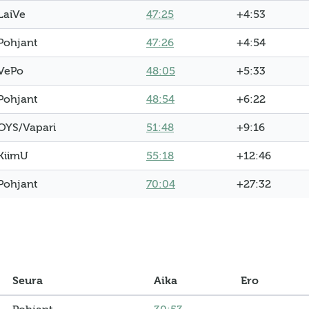
LaiVe
47:25
+4:53
Pohjant
47:26
+4:54
VePo
48:05
+5:33
Pohjant
48:54
+6:22
OYS/Vapari
51:48
+9:16
KiimU
55:18
+12:46
Pohjant
70:04
+27:32
Seura
Aika
Ero