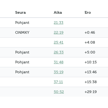
Seura
Aika
Ero
Pohjant
21:33
ONMKY
22:19
+0:46
25:41
+4:08
Pohjant
26:33
+5:00
Pohjant
31:48
+10:15
Pohjant
35:19
+13:46
37:11
+15:38
50:52
+29:19