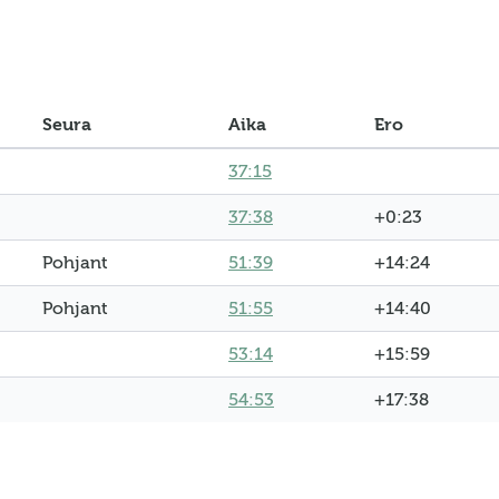
Seura
Aika
Ero
37:15
37:38
+0:23
Pohjant
51:39
+14:24
Pohjant
51:55
+14:40
53:14
+15:59
54:53
+17:38