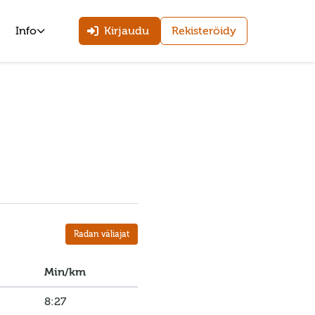
Info
Kirjaudu
Rekisteröidy
Radan väliajat
Min/km
8:27