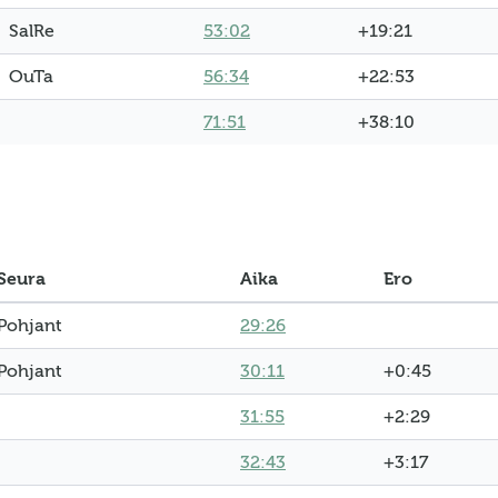
SalRe
53:02
+19:21
OuTa
56:34
+22:53
71:51
+38:10
Seura
Aika
Ero
Pohjant
29:26
Pohjant
30:11
+0:45
31:55
+2:29
32:43
+3:17