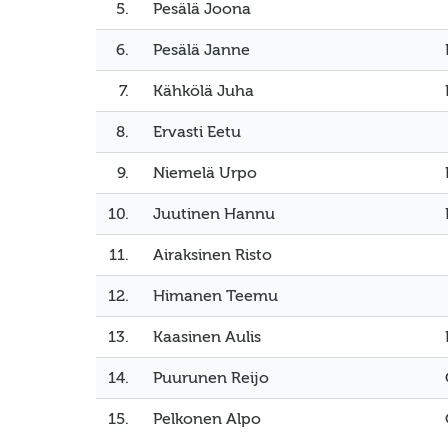
5.
Pesälä Joona
6.
Pesälä Janne
7.
Kähkölä Juha
8.
Ervasti Eetu
9.
Niemelä Urpo
10.
Juutinen Hannu
11.
Airaksinen Risto
12.
Himanen Teemu
13.
Kaasinen Aulis
14.
Puurunen Reijo
15.
Pelkonen Alpo