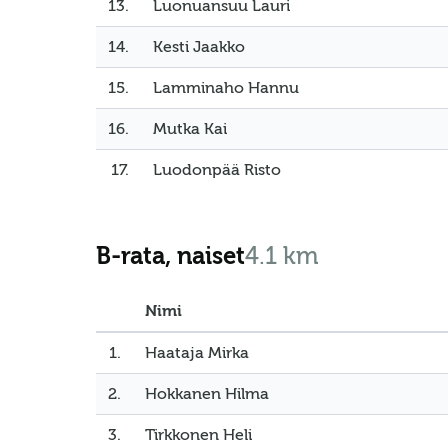
13.
Luonuansuu Lauri
14.
Kesti Jaakko
15.
Lamminaho Hannu
16.
Mutka Kai
17.
Luodonpää Risto
B-rata, naiset
4.1 km
Nimi
1.
Haataja Mirka
2.
Hokkanen Hilma
3.
Tirkkonen Heli