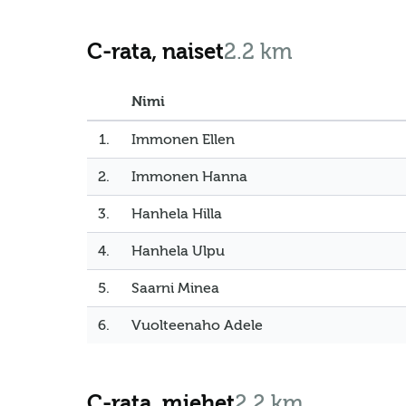
C-rata, naiset
2.2 km
Nimi
1.
Immonen Ellen
2.
Immonen Hanna
3.
Hanhela Hilla
4.
Hanhela Ulpu
5.
Saarni Minea
6.
Vuolteenaho Adele
C-rata, miehet
2.2 km