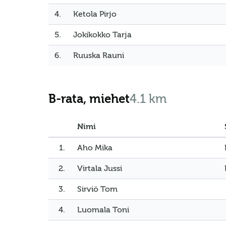
4.
Ketola Pirjo
5.
Jokikokko Tarja
6.
Ruuska Rauni
B-rata, miehet
4.1 km
Nimi
1.
Aho Mika
2.
Virtala Jussi
3.
Sirviö Tom
4.
Luomala Toni