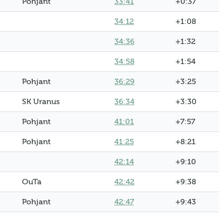
Pohjant
33:41
+0:37
34:12
+1:08
34:36
+1:32
34:58
+1:54
Pohjant
36:29
+3:25
SK Uranus
36:34
+3:30
Pohjant
41:01
+7:57
Pohjant
41:25
+8:21
42:14
+9:10
OuTa
42:42
+9:38
Pohjant
42:47
+9:43