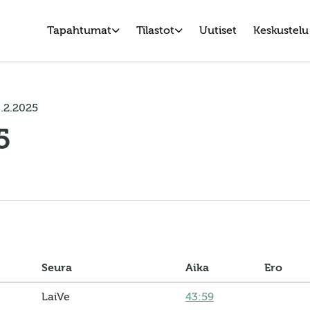
Tapahtumat
Tilastot
Uutiset
Keskustelu
.2.2025
5
Seura
Aika
Ero
LaiVe
43:59