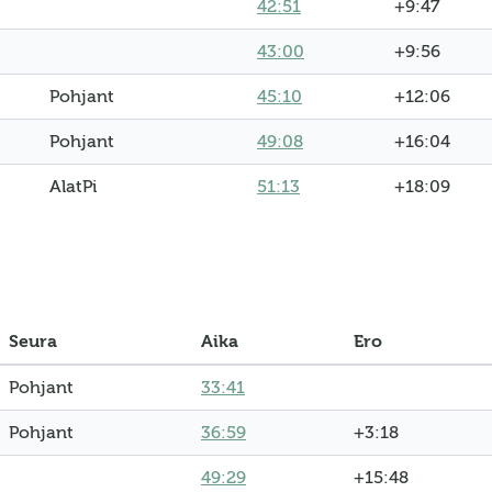
42:51
+9:47
43:00
+9:56
Pohjant
45:10
+12:06
Pohjant
49:08
+16:04
AlatPi
51:13
+18:09
Seura
Aika
Ero
Pohjant
33:41
Pohjant
36:59
+3:18
49:29
+15:48