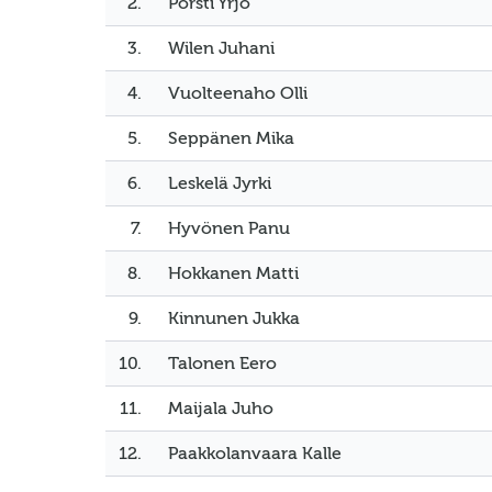
2.
Pörsti Yrjö
3.
Wilen Juhani
4.
Vuolteenaho Olli
5.
Seppänen Mika
6.
Leskelä Jyrki
7.
Hyvönen Panu
8.
Hokkanen Matti
9.
Kinnunen Jukka
10.
Talonen Eero
11.
Maijala Juho
12.
Paakkolanvaara Kalle