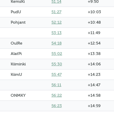
KemsKi
51:14
+9:50
PudU
51:27
+10:03
Pohjant
52:12
+10:48
53:13
+11:49
OulRe
54:18
+12:54
AlatPi
55:02
+13:38
Kiiminki
55:30
+14:06
KiimU
55:47
+14:23
56:11
+14:47
ONMKY
56:22
+14:58
56:23
+14:59