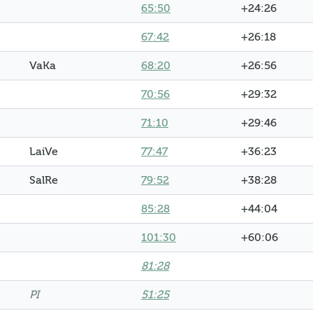
65:50
+24:26
67:42
+26:18
VaKa
68:20
+26:56
70:56
+29:32
71:10
+29:46
LaiVe
77:47
+36:23
SalRe
79:52
+38:28
85:28
+44:04
101:30
+60:06
81:28
PI
51:25