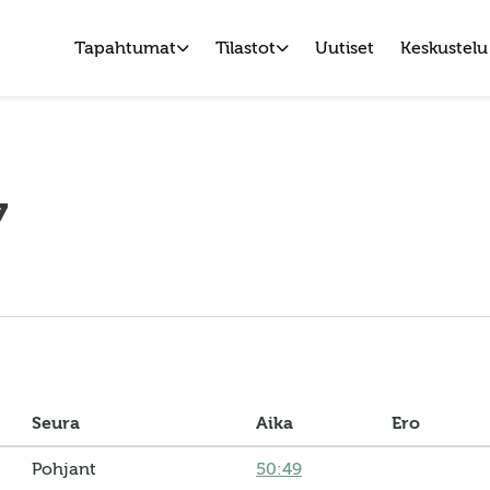
Tapahtumat
Tilastot
Uutiset
Keskustelu
7
Seura
Aika
Ero
Pohjant
50:49