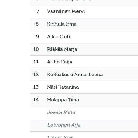
7.
Väänänen Mervi
8.
Kinnula Irma
9.
Aikio Outi
10.
Päkkilä Marja
11.
Autio Kaija
12.
Korkiakoski Anna-Leena
13.
Näsi Katariina
14.
Holappa Tiina
Jokela Riitta
Lotvonen Arja
Lämsä Soili