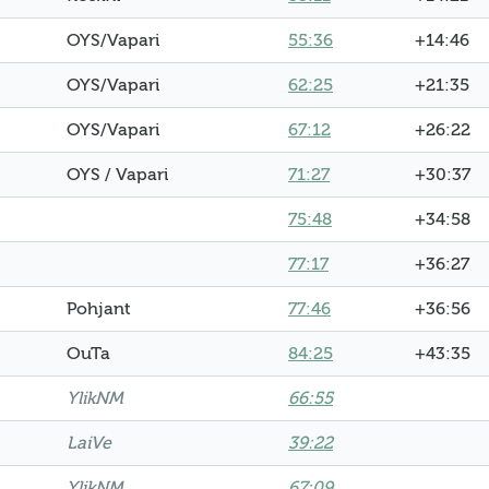
OYS/Vapari
55:36
+14:46
OYS/Vapari
62:25
+21:35
OYS/Vapari
67:12
+26:22
OYS / Vapari
71:27
+30:37
75:48
+34:58
77:17
+36:27
Pohjant
77:46
+36:56
OuTa
84:25
+43:35
YlikNM
66:55
LaiVe
39:22
YlikNM
67:09