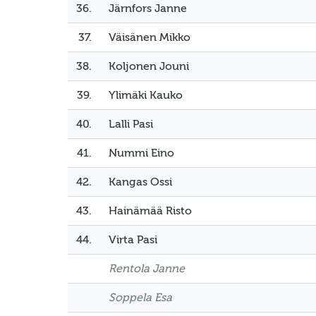
36.
Järnfors Janne
37.
Väisänen Mikko
38.
Koljonen Jouni
39.
Ylimäki Kauko
40.
Lalli Pasi
41.
Nummi Eino
42.
Kangas Ossi
43.
Hainämää Risto
44.
Virta Pasi
Rentola Janne
Soppela Esa