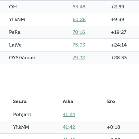
OH
53:48
+2:59
YlikNM
60:28
+9:39
PeRa
70:16
+19:27
LaiVe
75:03
+24:14
OYS/Vapari
79:22
+28:33
Seura
Aika
Ero
Pohjant
41:24
YlikNM
41:42
+0:18