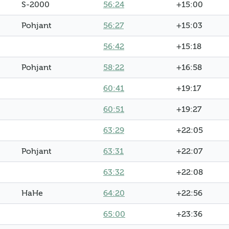
S-2000
56:24
+15:00
Pohjant
56:27
+15:03
56:42
+15:18
Pohjant
58:22
+16:58
60:41
+19:17
60:51
+19:27
63:29
+22:05
Pohjant
63:31
+22:07
63:32
+22:08
HaHe
64:20
+22:56
65:00
+23:36