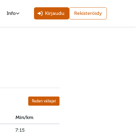
Info
Kirjaudu
Rekisteröidy
Radan väliajat
Min/km
7:15