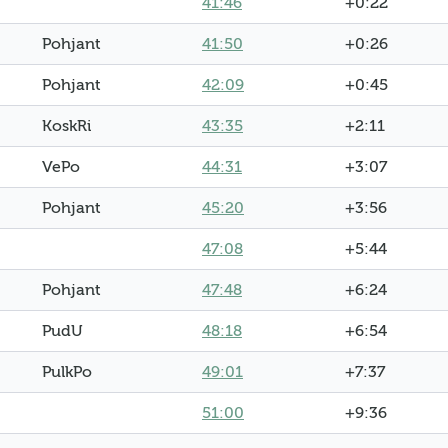
41:46
+0:22
Pohjant
41:50
+0:26
Pohjant
42:09
+0:45
KoskRi
43:35
+2:11
VePo
44:31
+3:07
Pohjant
45:20
+3:56
47:08
+5:44
Pohjant
47:48
+6:24
PudU
48:18
+6:54
PulkPo
49:01
+7:37
51:00
+9:36