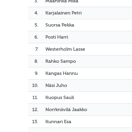
3.
Maaninka Mika
4.
Karjalainen Petri
5.
Suorsa Pekka
6.
Posti Harri
7.
Westerholm Lasse
8.
Rahko Sampo
9.
Kangas Hannu
10.
Näsi Juho
11.
Kuopus Sauli
12.
Norrkniivilä Jaakko
13.
Kunnari Esa