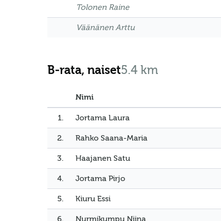
Tolonen Raine
Väänänen Arttu
B-rata, naiset
5.4 km
Nimi
1.
Jortama Laura
2.
Rahko Saana-Maria
3.
Haajanen Satu
4.
Jortama Pirjo
5.
Kiuru Essi
6.
Nurmikumpu Niina