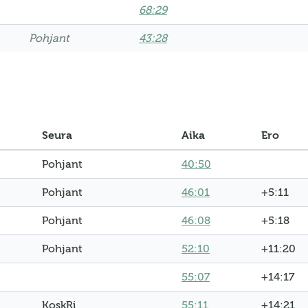
68:29
Pohjant
43:28
Seura
Aika
Ero
Pohjant
40:50
Pohjant
46:01
+5:11
Pohjant
46:08
+5:18
Pohjant
52:10
+11:20
55:07
+14:17
KoskRi
55:11
+14:21