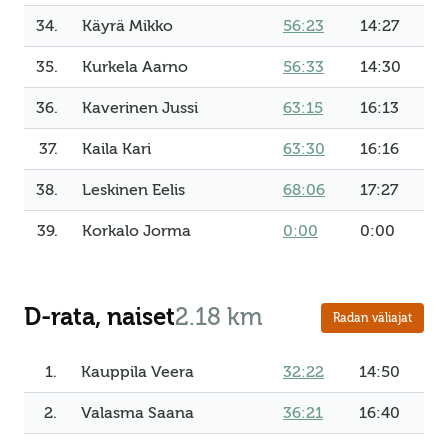
34.
Käyrä Mikko
56:23
14:27
35.
Kurkela Aarno
56:33
14:30
36.
Kaverinen Jussi
63:15
16:13
37.
Kaila Kari
63:30
16:16
38.
Leskinen Eelis
68:06
17:27
39.
Korkalo Jorma
0:00
0:00
D-rata, naiset
2.18 km
Radan väliajat
1.
Kauppila Veera
32:22
14:50
2.
Valasma Saana
36:21
16:40