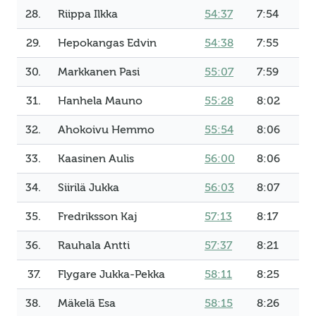
28.
Riippa Ilkka
54:37
7:54
29.
Hepokangas Edvin
54:38
7:55
30.
Markkanen Pasi
55:07
7:59
31.
Hanhela Mauno
55:28
8:02
32.
Ahokoivu Hemmo
55:54
8:06
33.
Kaasinen Aulis
56:00
8:06
34.
Siirilä Jukka
56:03
8:07
35.
Fredriksson Kaj
57:13
8:17
36.
Rauhala Antti
57:37
8:21
37.
Flygare Jukka-Pekka
58:11
8:25
38.
Mäkelä Esa
58:15
8:26