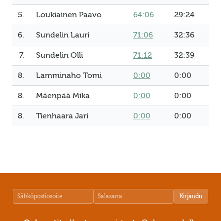
5.
Loukiainen Paavo
64:06
29:24
6.
Sundelin Lauri
71:06
32:36
7.
Sundelin Olli
71:12
32:39
8.
Lamminaho Tomi
0:00
0:00
8.
Mäenpää Mika
0:00
0:00
8.
Tienhaara Jari
0:00
0:00
Kirjaudu