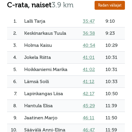
C-rata, naiset
3.9 km
Radan väliajat
1.
Lalli Tarja
35:47
9:10
2.
Keskinarkaus Tuula
36:38
9:23
3.
Holma Kaisu
40:54
10:29
4.
Jokela Riitta
41:01
10:31
5.
Hoikkaniemi Marika
41:02
10:31
6.
Lämsä Soili
41:12
10:33
7.
Lapinkangas Liisa
42:17
10:50
8.
Hantula Elisa
45:29
11:39
9.
Jaatinen Marjo
46:11
11:50
10.
Säävälä Anni-Elina
46:47
11:59