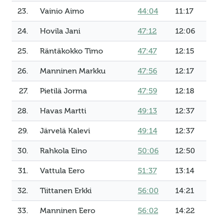
23.
Vainio Aimo
44:04
11:17
24.
Hovila Jani
47:12
12:06
25.
Räntäkokko Timo
47:47
12:15
26.
Manninen Markku
47:56
12:17
27.
Pietilä Jorma
47:59
12:18
28.
Havas Martti
49:13
12:37
29.
Järvelä Kalevi
49:14
12:37
30.
Rahkola Eino
50:06
12:50
31.
Vattula Eero
51:37
13:14
32.
Tiittanen Erkki
56:00
14:21
33.
Manninen Eero
56:02
14:22