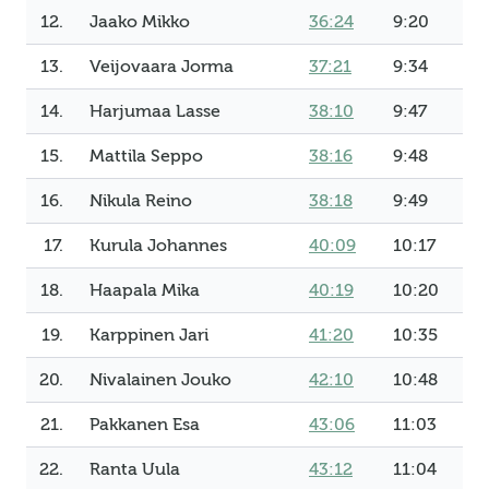
12.
Jaako Mikko
36:24
9:20
13.
Veijovaara Jorma
37:21
9:34
14.
Harjumaa Lasse
38:10
9:47
15.
Mattila Seppo
38:16
9:48
16.
Nikula Reino
38:18
9:49
17.
Kurula Johannes
40:09
10:17
18.
Haapala Mika
40:19
10:20
19.
Karppinen Jari
41:20
10:35
20.
Nivalainen Jouko
42:10
10:48
21.
Pakkanen Esa
43:06
11:03
22.
Ranta Uula
43:12
11:04