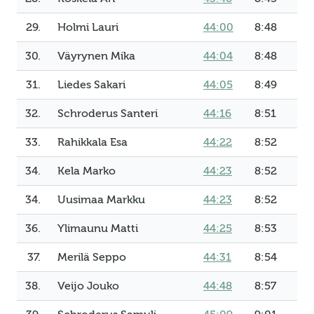
29.
Holmi Lauri
44:00
8:48
30.
Väyrynen Mika
44:04
8:48
31.
Liedes Sakari
44:05
8:49
32.
Schroderus Santeri
44:16
8:51
33.
Rahikkala Esa
44:22
8:52
34.
Kela Marko
44:23
8:52
34.
Uusimaa Markku
44:23
8:52
36.
Ylimaunu Matti
44:25
8:53
37.
Merilä Seppo
44:31
8:54
38.
Veijo Jouko
44:48
8:57