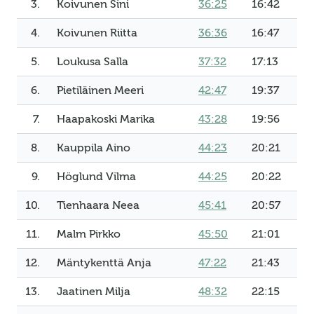
3.
Koivunen Sini
36:25
16:42
4.
Koivunen Riitta
36:36
16:47
5.
Loukusa Salla
37:32
17:13
6.
Pietiläinen Meeri
42:47
19:37
7.
Haapakoski Marika
43:28
19:56
8.
Kauppila Aino
44:23
20:21
9.
Höglund Vilma
44:25
20:22
10.
Tienhaara Neea
45:41
20:57
11.
Malm Pirkko
45:50
21:01
12.
Mäntykenttä Anja
47:22
21:43
13.
Jaatinen Milja
48:32
22:15