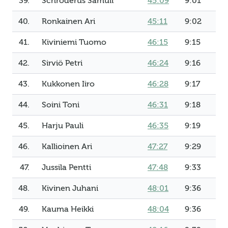
39.
Schroderus Samuli
45:09
9:01
40.
Ronkainen Ari
45:11
9:02
41.
Kiviniemi Tuomo
46:15
9:15
42.
Sirviö Petri
46:24
9:16
43.
Kukkonen Iiro
46:28
9:17
44.
Soini Toni
46:31
9:18
45.
Harju Pauli
46:35
9:19
46.
Kallioinen Ari
47:27
9:29
47.
Jussila Pentti
47:48
9:33
48.
Kivinen Juhani
48:01
9:36
49.
Kauma Heikki
48:04
9:36