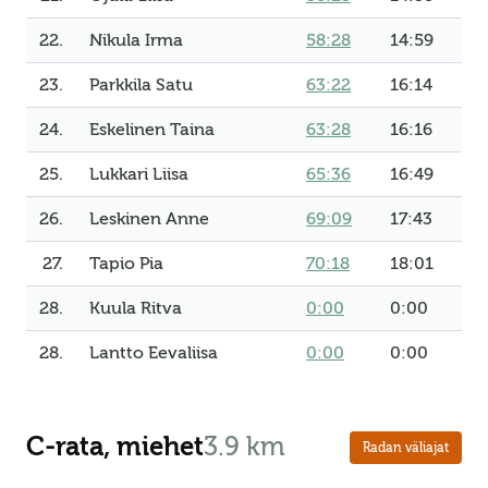
22.
Nikula Irma
58:28
14:59
23.
Parkkila Satu
63:22
16:14
24.
Eskelinen Taina
63:28
16:16
25.
Lukkari Liisa
65:36
16:49
26.
Leskinen Anne
69:09
17:43
27.
Tapio Pia
70:18
18:01
28.
Kuula Ritva
0:00
0:00
28.
Lantto Eevaliisa
0:00
0:00
C-rata, miehet
3.9 km
Radan väliajat