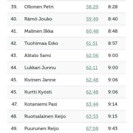
39.
Ollonen Petri
58:29
8:28
40.
Rämö Jouko
59:49
8:40
41.
Malinen Ilkka
60:48
8:48
42.
Tuohimaa Esko
61:51
8:57
43.
Alitalo Sami
62:06
9:00
44.
Lukkari Junnu
62:11
9:00
45.
Kivinen Janne
62:48
9:06
45.
Kurtti Kyösti
62:48
9:06
47.
Kotaniemi Pasi
63:44
9:14
48.
Ruotsalainen Keijo
63:53
9:15
49.
Puurunen Reijo
67:08
9:43