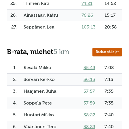
25.
Tihinen Kati
74:21
14:52
26.
Ainassaari Kaisu
76:26
15:17
27.
Seppänen Lea
103:13
20:38
B-rata, miehet
5 km
Radan väliajat
1.
Kesälä Mikko
35:43
7:08
2.
Sorvari Kerkko
36:15
7:15
3.
Haajanen Juha
37:57
7:35
4.
Soppela Pete
37:59
7:35
5.
Huotari Mikko
38:22
7:40
6.
Väänänen Tero
38:23
7:40