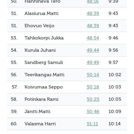
50.
Hanhineva Tero
48:16
9:39
51.
Alasiurua Matti
48:39
9:43
51.
Ehovuo Veijo
48:39
9:43
53.
Tahkokorpi Jukka
48:54
9:46
54.
Kurula Juhani
49:44
9:56
55.
Sandberg Samuli
49:49
9:57
56.
Teerikangas Matti
50:14
10:02
57.
Koivumaa Seppo
50:18
10:03
58.
Potinkara Rami
50:25
10:05
59.
Jäntti Matti
50:46
10:09
60.
Valasma Harri
51:11
10:14