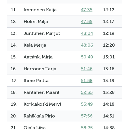
11.
Immonen Kaija
47:35
12:12
12.
Holmi Milja
47:55
12:17
13.
Juntunen Marjut
48:04
12:19
14.
Kela Merja
48:06
12:20
15.
Aatsinki Mirja
50:49
13:01
16.
Herronen Tarja
51:46
13:16
17.
Ihme Piritta
51:58
13:19
18.
Rantanen Maarit
52:35
13:28
19.
Korkiakoski Mervi
55:49
14:18
20.
Rahikkala Pirjo
57:56
14:51
21.
Ojala Liisa
58:25
14:58