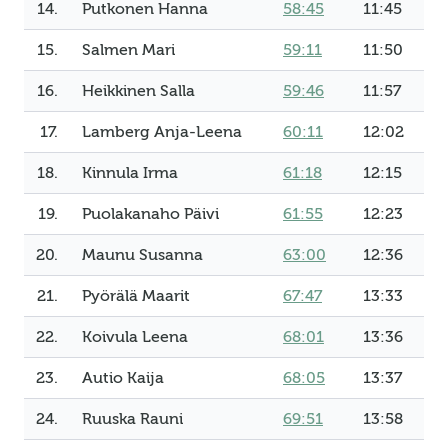
14.
Putkonen Hanna
58:45
11:45
15.
Salmen Mari
59:11
11:50
16.
Heikkinen Salla
59:46
11:57
17.
Lamberg Anja-Leena
60:11
12:02
18.
Kinnula Irma
61:18
12:15
19.
Puolakanaho Päivi
61:55
12:23
20.
Maunu Susanna
63:00
12:36
21.
Pyörälä Maarit
67:47
13:33
22.
Koivula Leena
68:01
13:36
23.
Autio Kaija
68:05
13:37
24.
Ruuska Rauni
69:51
13:58