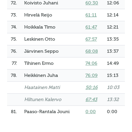
72.
Koivisto Juhani
60:30
12:06
73.
Hirvelä Reijo
61:11
12:14
74.
Hoikkala Timo
61:47
12:21
75.
Leskinen Otto
67:57
13:35
76.
Järvinen Seppo
68:08
13:37
77.
Tihinen Ermo
74:06
14:49
78.
Heikkinen Juha
76:09
15:13
Haatainen Matti
50:16
10:03
Hiltunen Kalervo
67:43
13:32
81.
Paaso-Rantala Jouni
0:00
0:00