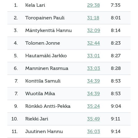
1.
Kela Lari
29:38
7:35
2.
Toropainen Pauli
31:18
8:01
3.
Mäntykenttä Hannu
32:09
8:14
4.
Tolonen Jonne
32:44
8:23
5.
Hautamäki Jarkko
33:01
8:27
6.
Manninen Rasmua
33:03
8:28
7.
Konttila Samuli
34:39
8:53
7.
Wuotila Mika
34:39
8:53
9.
Rönkkö Antti-Pekka
35:24
9:04
10.
Riekki Jari
35:49
9:11
11.
Juutinen Hannu
36:03
9:14