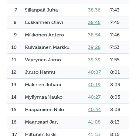
7.
Sillanpää Juha
38:36
7:43
8.
Lukkarinen Olavi
38:46
7:45
9.
Mikkonen Antero
38:54
7:46
10.
Kuivalainen Markku
39:28
7:53
11.
Väyrynen Jarno
39:39
7:55
12.
Juuso Hannu
40:07
8:01
13.
Mäkinen Juhani
40:19
8:03
14.
Myllymaa Kauko
40:27
8:05
15.
Haapaniemi Niilo
40:44
8:08
16.
Maansaari Jari
41:08
8:13
17.
Hiltunen Erkki
41:15
8:15