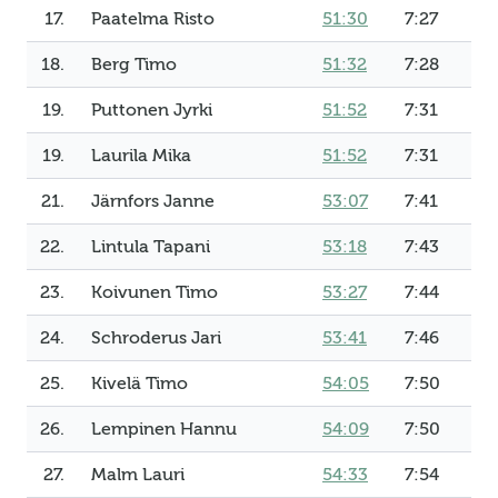
17.
Paatelma Risto
51:30
7:27
18.
Berg Timo
51:32
7:28
19.
Puttonen Jyrki
51:52
7:31
19.
Laurila Mika
51:52
7:31
21.
Järnfors Janne
53:07
7:41
22.
Lintula Tapani
53:18
7:43
23.
Koivunen Timo
53:27
7:44
24.
Schroderus Jari
53:41
7:46
25.
Kivelä Timo
54:05
7:50
26.
Lempinen Hannu
54:09
7:50
27.
Malm Lauri
54:33
7:54