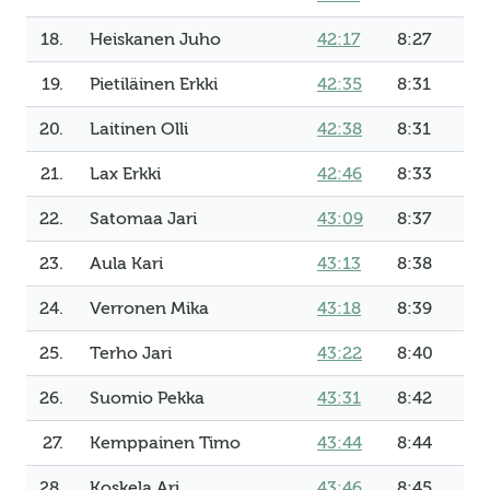
18.
Heiskanen Juho
42:17
8:27
19.
Pietiläinen Erkki
42:35
8:31
20.
Laitinen Olli
42:38
8:31
21.
Lax Erkki
42:46
8:33
22.
Satomaa Jari
43:09
8:37
23.
Aula Kari
43:13
8:38
24.
Verronen Mika
43:18
8:39
25.
Terho Jari
43:22
8:40
26.
Suomio Pekka
43:31
8:42
27.
Kemppainen Timo
43:44
8:44
28.
Koskela Ari
43:46
8:45