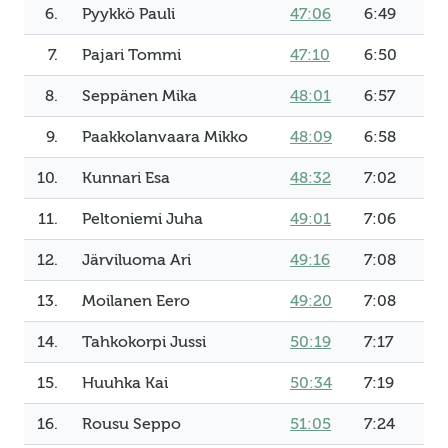
6.
Pyykkö Pauli
47:06
6:49
7.
Pajari Tommi
47:10
6:50
8.
Seppänen Mika
48:01
6:57
9.
Paakkolanvaara Mikko
48:09
6:58
10.
Kunnari Esa
48:32
7:02
11.
Peltoniemi Juha
49:01
7:06
12.
Järviluoma Ari
49:16
7:08
13.
Moilanen Eero
49:20
7:08
14.
Tahkokorpi Jussi
50:19
7:17
15.
Huuhka Kai
50:34
7:19
16.
Rousu Seppo
51:05
7:24