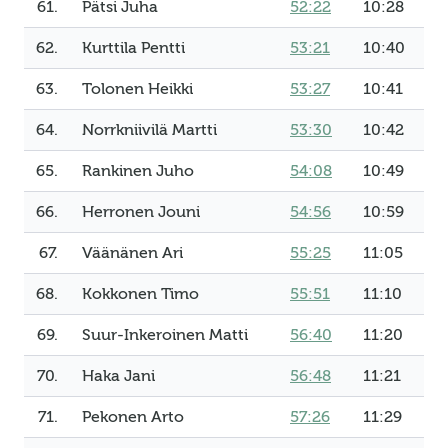
61.
Pätsi Juha
52:22
10:28
62.
Kurttila Pentti
53:21
10:40
63.
Tolonen Heikki
53:27
10:41
64.
Norrkniivilä Martti
53:30
10:42
65.
Rankinen Juho
54:08
10:49
66.
Herronen Jouni
54:56
10:59
67.
Väänänen Ari
55:25
11:05
68.
Kokkonen Timo
55:51
11:10
69.
Suur-Inkeroinen Matti
56:40
11:20
70.
Haka Jani
56:48
11:21
71.
Pekonen Arto
57:26
11:29