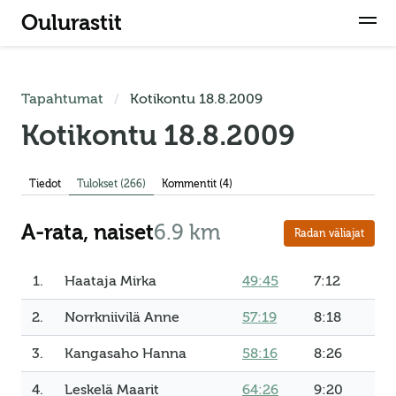
Oulurastit
Tapahtumat
Kotikontu 18.8.2009
Kotikontu 18.8.2009
Tiedot
Tulokset
(266)
Kommentit (4)
A-rata, naiset
6.9 km
Radan väliajat
1.
Haataja Mirka
49:45
7:12
2.
Norrkniivilä Anne
57:19
8:18
3.
Kangasaho Hanna
58:16
8:26
4.
Leskelä Maarit
64:26
9:20