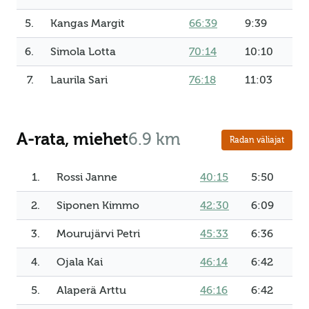
5.
Kangas Margit
66:39
9:39
6.
Simola Lotta
70:14
10:10
7.
Laurila Sari
76:18
11:03
A-rata, miehet
6.9 km
Radan väliajat
1.
Rossi Janne
40:15
5:50
2.
Siponen Kimmo
42:30
6:09
3.
Mourujärvi Petri
45:33
6:36
4.
Ojala Kai
46:14
6:42
5.
Alaperä Arttu
46:16
6:42