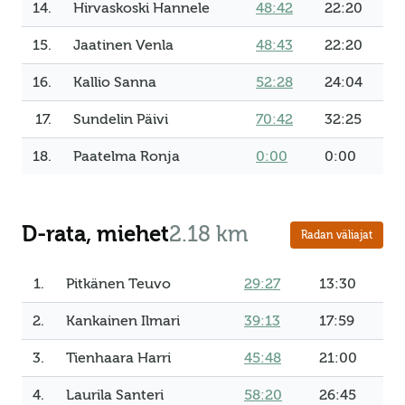
14.
Hirvaskoski Hannele
48:42
22:20
15.
Jaatinen Venla
48:43
22:20
16.
Kallio Sanna
52:28
24:04
17.
Sundelin Päivi
70:42
32:25
18.
Paatelma Ronja
0:00
0:00
D-rata, miehet
2.18 km
Radan väliajat
1.
Pitkänen Teuvo
29:27
13:30
2.
Kankainen Ilmari
39:13
17:59
3.
Tienhaara Harri
45:48
21:00
4.
Laurila Santeri
58:20
26:45