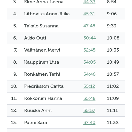
3.
Elme Anna-Leena
44:33
8:54
4.
Lithovius Anna-Riika
45:31
9:06
5.
Takalo Susanna
47:48
9:33
6.
Aikio Outi
50:44
10:08
7.
Väänänen Mervi
52:45
10:33
8.
Kauppinen Liisa
54:05
10:49
9.
Ronkainen Terhi
54:46
10:57
10.
Fredriksson Carita
55:12
11:02
11.
Kokkonen Hanna
55:48
11:09
12.
Ruuska Anni
55:57
11:11
13.
Palmi Sara
57:40
11:32