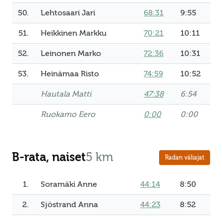
50.
Lehtosaari Jari
68:31
9:55
51.
Heikkinen Markku
70:21
10:11
52.
Leinonen Marko
72:36
10:31
53.
Heinämaa Risto
74:59
10:52
Hautala Matti
47:38
6:54
Ruokamo Eero
0:00
0:00
B-rata, naiset
5 km
Radan väliajat
1.
Soramäki Anne
44:14
8:50
2.
Sjöstrand Anna
44:23
8:52