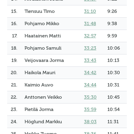
15.
Tiensuu Timo
31:10
9:26
16.
Pohjamo Mikko
31:48
9:38
17.
Haatainen Matti
32:57
9:59
18.
Pohjamo Samuli
33:23
10:06
19.
Veijovaara Jorma
33:43
10:13
20.
Haikola Mauri
34:42
10:30
21.
Kaimio Auvo
34:44
10:31
22.
Anttonen Veikko
35:30
10:45
23.
Pietilä Jorma
35:59
10:54
24.
Höglund Markku
38:03
11:31