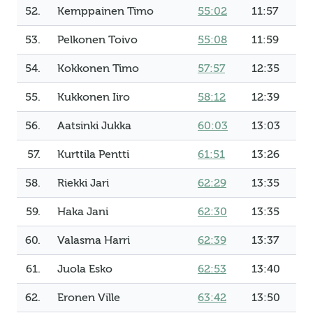
52.
Kemppainen Timo
55:02
11:57
53.
Pelkonen Toivo
55:08
11:59
54.
Kokkonen Timo
57:57
12:35
55.
Kukkonen Iiro
58:12
12:39
56.
Aatsinki Jukka
60:03
13:03
57.
Kurttila Pentti
61:51
13:26
58.
Riekki Jari
62:29
13:35
59.
Haka Jani
62:30
13:35
60.
Valasma Harri
62:39
13:37
61.
Juola Esko
62:53
13:40
62.
Eronen Ville
63:42
13:50