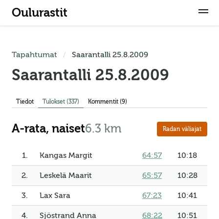
Oulurastit
Tapahtumat
Saarantalli 25.8.2009
Saarantalli 25.8.2009
Tiedot
Tulokset
(337)
Kommentit (9)
A-rata, naiset
6.3 km
Radan väliajat
1.
Kangas Margit
64:57
10:18
2.
Leskelä Maarit
65:57
10:28
3.
Lax Sara
67:23
10:41
4.
Sjöstrand Anna
68:22
10:51