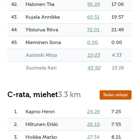
42.
Halonen Tiia
56:29
17:06
43.
Kujala Annikka
65:51
19:57
44.
Ylisiurua Ritva
72:01
21:49
45.
Nieminen Ilona
0:00
0:00
Aatsinki Mirja
15:03
4:33
Suomela Kati
43:50
13:16
C-rata, miehet
3.3 km
Radan väliajat
1.
Kaprio Henri
24:29
7:25
2.
Hiltunen Erkki
26:10
7:55
3.
Hoikka Marko
27:34
8:21