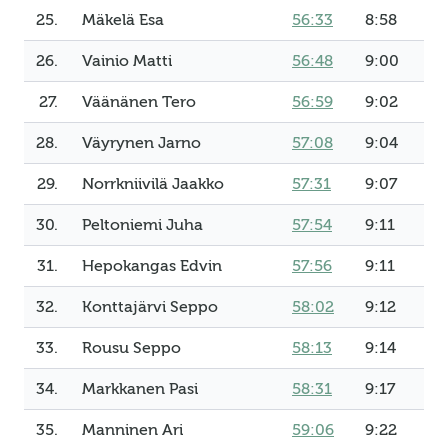
25.
Mäkelä Esa
56:33
8:58
26.
Vainio Matti
56:48
9:00
27.
Väänänen Tero
56:59
9:02
28.
Väyrynen Jarno
57:08
9:04
29.
Norrkniivilä Jaakko
57:31
9:07
30.
Peltoniemi Juha
57:54
9:11
31.
Hepokangas Edvin
57:56
9:11
32.
Konttajärvi Seppo
58:02
9:12
33.
Rousu Seppo
58:13
9:14
34.
Markkanen Pasi
58:31
9:17
35.
Manninen Ari
59:06
9:22