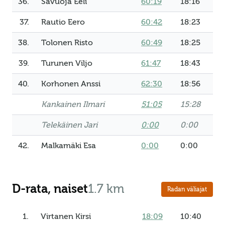
36.
Savuoja Eeli
60:19
18:16
37.
Rautio Eero
60:42
18:23
38.
Tolonen Risto
60:49
18:25
39.
Turunen Viljo
61:47
18:43
40.
Korhonen Anssi
62:30
18:56
Kankainen Ilmari
51:05
15:28
Telekäinen Jari
0:00
0:00
42.
Malkamäki Esa
0:00
0:00
D-rata, naiset
1.7 km
Radan väliajat
1.
Virtanen Kirsi
18:09
10:40