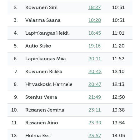
2.
Koivunen Sini
18:27
10:51
3.
Valasma Saana
18:28
10:51
4.
Lapinkangas Heidi
18:45
11:01
5.
Autio Sisko
19:16
11:20
6.
Lapinkangas Miia
20:11
11:52
7.
Koivunen Riikka
20:42
12:10
8.
Hirvaskoski Hannele
20:47
12:13
9.
Stenius Veera
21:49
12:50
10.
Rissanen Jemina
23:11
13:38
11.
Rissanen Aino
23:39
13:54
12.
Holma Essi
23:57
14:05