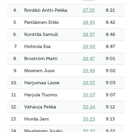
4.
Rönkkö Antti-Pekka
27:35
8:21
5.
Pietiläinen Erkki
28:45
8:42
6.
Konttila Samuli
28:57
8:46
7.
Hohtola Esa
29:00
8:47
8.
Broström Matti
29:47
9:01
9.
Nissinen Jussi
29:49
9:02
10.
Harjumaa Lasse
29:53
9:03
11.
Harjula Tuomo
30:07
9:07
12.
Vähäoja Pekka
30:24
9:12
13.
Hovila Jani
30:25
9:13
14.
Nivalainen Jouko
30:57
9:22