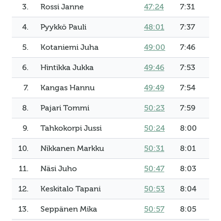
3.
Rossi Janne
47:24
7:31
4.
Pyykkö Pauli
48:01
7:37
5.
Kotaniemi Juha
49:00
7:46
6.
Hintikka Jukka
49:46
7:53
7.
Kangas Hannu
49:49
7:54
8.
Pajari Tommi
50:23
7:59
9.
Tahkokorpi Jussi
50:24
8:00
10.
Nikkanen Markku
50:31
8:01
11.
Näsi Juho
50:47
8:03
12.
Keskitalo Tapani
50:53
8:04
13.
Seppänen Mika
50:57
8:05