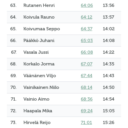
63.
Rutanen Henri
64:06
13:56
64.
Koivula Rauno
64:12
13:57
65.
Koivumaa Seppo
64:37
14:02
66.
Pääkkö Juhani
65:03
14:08
67.
Vasala Jussi
66:08
14:22
68.
Korkalo Jorma
67:07
14:35
69.
Väänänen Viljo
67:44
14:43
70.
Vainikainen Niilo
68:14
14:50
71.
Vainio Aimo
68:36
14:54
72.
Haapala Mika
69:24
15:05
73.
Hirvelä Reijo
71:01
15:26