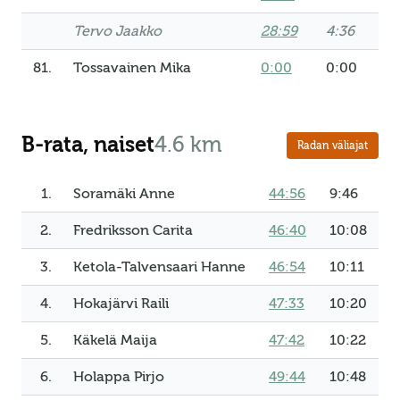
Tervo Jaakko
28:59
4:36
81.
Tossavainen Mika
0:00
0:00
B-rata, naiset
4.6 km
Radan väliajat
1.
Soramäki Anne
44:56
9:46
2.
Fredriksson Carita
46:40
10:08
3.
Ketola-Talvensaari Hanne
46:54
10:11
4.
Hokajärvi Raili
47:33
10:20
5.
Käkelä Maija
47:42
10:22
6.
Holappa Pirjo
49:44
10:48