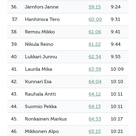
36.
Järnfors Janne
59:15
9:24
37.
Hanhiniva Tero
60:00
9:31
38.
Remsu Mikko
61:06
9:41
39.
Nikula Reino
61:22
9:44
40.
Lukkari Junnu
62:34
9:55
41.
Laurila Mika
63:59
10:09
42.
Kunnari Esa
64:04
10:10
43.
Rauhala Antti
64:12
10:11
44.
Suomio Pekka
64:13
10:11
45.
Ronkainen Markus
64:53
10:17
46.
Mikkonen Alpo
65:15
10:21