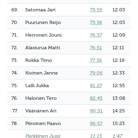
69.
Satomaa Jari
75:55
12:03
70.
Puurunen Reijo
75:56
12:03
71.
Herronen Jouni
76:37
12:09
72.
Alasiurua Matti
76:51
12:11
73.
Rokka Timo
77:36
12:19
74.
Kivinen Janne
79:06
12:33
75.
Lalli Jukka
81:27
12:55
76.
Halonen Tero
82:45
13:08
77.
Väänänen Ari
90:51
14:25
78.
Piiroinen Paavo
96:57
15:23
Parkkinen Jussi
11:15
1:47