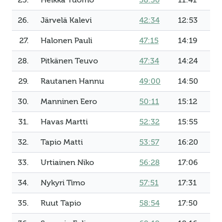
25.
Heikka Tuomo
38:36
11:41
26.
Järvelä Kalevi
42:34
12:53
27.
Halonen Pauli
47:15
14:19
28.
Pitkänen Teuvo
47:34
14:24
29.
Rautanen Hannu
49:00
14:50
30.
Manninen Eero
50:11
15:12
31.
Havas Martti
52:32
15:55
32.
Tapio Matti
53:57
16:20
33.
Urtiainen Niko
56:28
17:06
34.
Nykyri Timo
57:51
17:31
35.
Ruut Tapio
58:54
17:50