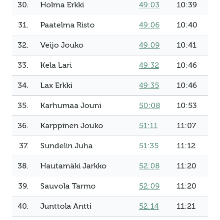
30.
Holma Erkki
49:03
10:39
31.
Paatelma Risto
49:06
10:40
32.
Veijo Jouko
49:09
10:41
33.
Kela Lari
49:32
10:46
34.
Lax Erkki
49:35
10:46
35.
Karhumaa Jouni
50:08
10:53
36.
Karppinen Jouko
51:11
11:07
37.
Sundelin Juha
51:35
11:12
38.
Hautamäki Jarkko
52:08
11:20
39.
Sauvola Tarmo
52:09
11:20
40.
Junttola Antti
52:14
11:21