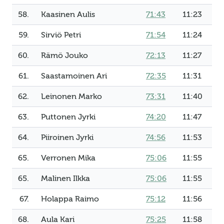
58.
Kaasinen Aulis
71:43
11:23
59.
Sirviö Petri
71:54
11:24
60.
Rämö Jouko
72:13
11:27
61.
Saastamoinen Ari
72:35
11:31
62.
Leinonen Marko
73:31
11:40
63.
Puttonen Jyrki
74:20
11:47
64.
Piiroinen Jyrki
74:56
11:53
65.
Verronen Mika
75:06
11:55
65.
Malinen Ilkka
75:06
11:55
67.
Holappa Raimo
75:12
11:56
68.
Aula Kari
75:25
11:58