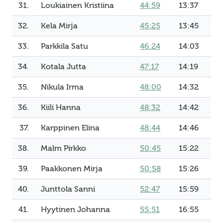
31.
Loukiainen Kristiina
44:59
13:37
32.
Kela Mirja
45:25
13:45
33.
Parkkila Satu
46:24
14:03
34.
Kotala Jutta
47:17
14:19
35.
Nikula Irma
48:00
14:32
36.
Kiili Hanna
48:32
14:42
37.
Karppinen Elina
48:44
14:46
38.
Malm Pirkko
50:45
15:22
39.
Paakkonen Mirja
50:58
15:26
40.
Junttola Sanni
52:47
15:59
41.
Hyytinen Johanna
55:51
16:55