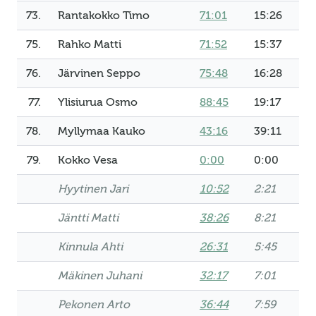
73.
Rantakokko Timo
71:01
15:26
75.
Rahko Matti
71:52
15:37
76.
Järvinen Seppo
75:48
16:28
77.
Ylisiurua Osmo
88:45
19:17
78.
Myllymaa Kauko
43:16
39:11
79.
Kokko Vesa
0:00
0:00
Hyytinen Jari
10:52
2:21
Jäntti Matti
38:26
8:21
Kinnula Ahti
26:31
5:45
Mäkinen Juhani
32:17
7:01
Pekonen Arto
36:44
7:59