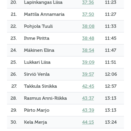
20.
Lapinkangas Liisa
37:36
11:23
21.
Mattila Annamaria
37:50
11:27
22.
Pohjola Tuuli
38:08
11:33
23.
Ihme Piritta
38:48
11:45
24.
Mäkinen Elina
38:54
11:47
25.
Lukkari Liisa
39:09
11:51
26.
Sirviö Venla
39:57
12:06
27.
Takkula Sinikka
42:45
12:57
28.
Rasmus Anni-Riikka
43:37
13:13
29.
Piirto Marjo
43:39
13:13
30.
Kela Merja
44:15
13:24