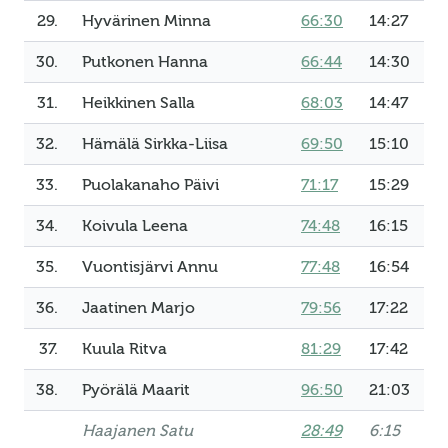
29.
Hyvärinen Minna
66:30
14:27
30.
Putkonen Hanna
66:44
14:30
31.
Heikkinen Salla
68:03
14:47
32.
Hämälä Sirkka-Liisa
69:50
15:10
33.
Puolakanaho Päivi
71:17
15:29
34.
Koivula Leena
74:48
16:15
35.
Vuontisjärvi Annu
77:48
16:54
36.
Jaatinen Marjo
79:56
17:22
37.
Kuula Ritva
81:29
17:42
38.
Pyörälä Maarit
96:50
21:03
Haajanen Satu
28:49
6:15