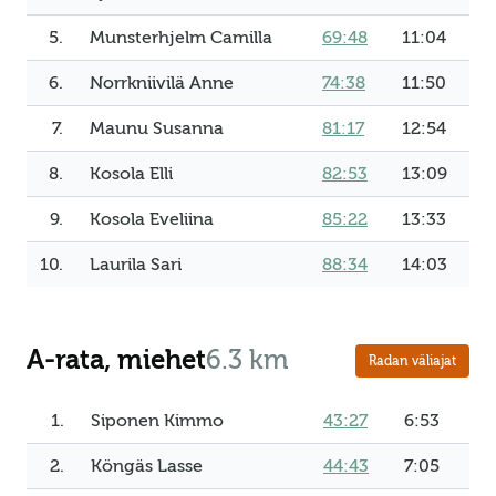
5.
Munsterhjelm Camilla
69:48
11:04
6.
Norrkniivilä Anne
74:38
11:50
7.
Maunu Susanna
81:17
12:54
8.
Kosola Elli
82:53
13:09
9.
Kosola Eveliina
85:22
13:33
10.
Laurila Sari
88:34
14:03
A-rata, miehet
6.3 km
Radan väliajat
1.
Siponen Kimmo
43:27
6:53
2.
Köngäs Lasse
44:43
7:05