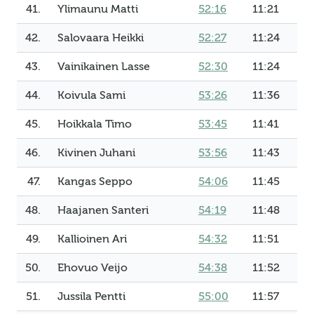
41.
Ylimaunu Matti
52:16
11:21
42.
Salovaara Heikki
52:27
11:24
43.
Vainikainen Lasse
52:30
11:24
44.
Koivula Sami
53:26
11:36
45.
Hoikkala Timo
53:45
11:41
46.
Kivinen Juhani
53:56
11:43
47.
Kangas Seppo
54:06
11:45
48.
Haajanen Santeri
54:19
11:48
49.
Kallioinen Ari
54:32
11:51
50.
Ehovuo Veijo
54:38
11:52
51.
Jussila Pentti
55:00
11:57