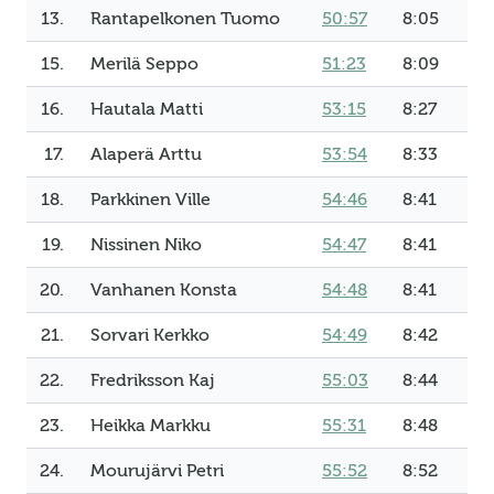
13.
Rantapelkonen Tuomo
50:57
8:05
15.
Merilä Seppo
51:23
8:09
16.
Hautala Matti
53:15
8:27
17.
Alaperä Arttu
53:54
8:33
18.
Parkkinen Ville
54:46
8:41
19.
Nissinen Niko
54:47
8:41
20.
Vanhanen Konsta
54:48
8:41
21.
Sorvari Kerkko
54:49
8:42
22.
Fredriksson Kaj
55:03
8:44
23.
Heikka Markku
55:31
8:48
24.
Mourujärvi Petri
55:52
8:52