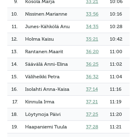
9.
Kosola Marja
33:21
10:06
10.
Nissinen Marianne
33:56
10:16
11.
Junes-Kähkölä Anu
34:35
10:28
12.
Holma Kaisu
35:21
10:42
13.
Rantanen Maarit
36:20
11:00
14.
Säävälä Anni-Elina
36:25
11:02
15.
Väliheikki Petra
36:32
11:04
16.
Isolahti Anna-Kaisa
37:14
11:16
17.
Kinnula Irma
37:21
11:19
18.
Löytynoja Päivi
37:25
11:20
19.
Haapaniemi Tuula
37:28
11:21