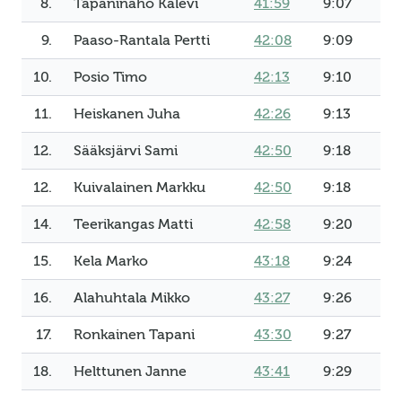
8.
Tapaninaho Kalevi
41:59
9:07
9.
Paaso-Rantala Pertti
42:08
9:09
10.
Posio Timo
42:13
9:10
11.
Heiskanen Juha
42:26
9:13
12.
Sääksjärvi Sami
42:50
9:18
12.
Kuivalainen Markku
42:50
9:18
14.
Teerikangas Matti
42:58
9:20
15.
Kela Marko
43:18
9:24
16.
Alahuhtala Mikko
43:27
9:26
17.
Ronkainen Tapani
43:30
9:27
18.
Helttunen Janne
43:41
9:29