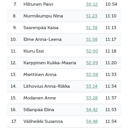
7.
Hiltunen Päivi
50:12
10:54
8.
Nurmikumpu Nina
51:23
11:10
9.
Saarenpää Kaisa
51:38
11:13
10.
Elme Anna-Leena
51:58
11:17
11.
Kiuru Essi
52:00
11:18
12.
Karppinen Kukka-Maaria
52:09
11:20
13.
Miettinen Anna
53:08
11:33
14.
Lithovius Anna-Riikka
53:14
11:34
15.
Moilanen Anne
53:28
11:37
16.
Sillanpää Elina
54:42
11:53
17.
Väliheikki Susanna
54:48
11:54