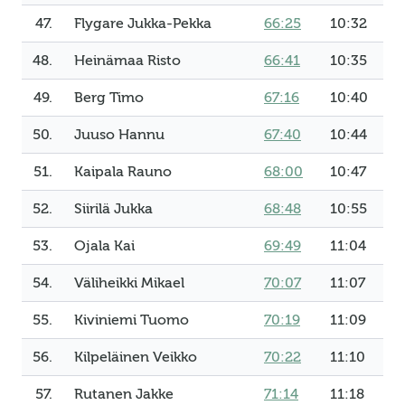
47.
Flygare Jukka-Pekka
66:25
10:32
48.
Heinämaa Risto
66:41
10:35
49.
Berg Timo
67:16
10:40
50.
Juuso Hannu
67:40
10:44
51.
Kaipala Rauno
68:00
10:47
52.
Siirilä Jukka
68:48
10:55
53.
Ojala Kai
69:49
11:04
54.
Väliheikki Mikael
70:07
11:07
55.
Kiviniemi Tuomo
70:19
11:09
56.
Kilpeläinen Veikko
70:22
11:10
57.
Rutanen Jakke
71:14
11:18