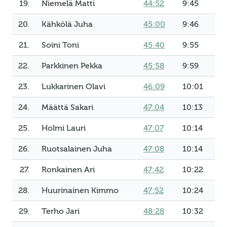
19.
Niemelä Matti
44:52
9:45
20.
Kähkölä Juha
45:00
9:46
21.
Soini Toni
45:40
9:55
22.
Parkkinen Pekka
45:58
9:59
23.
Lukkarinen Olavi
46:09
10:01
24.
Määttä Sakari
47:04
10:13
25.
Holmi Lauri
47:07
10:14
26.
Ruotsalainen Juha
47:08
10:14
27.
Ronkainen Ari
47:42
10:22
28.
Huurinainen Kimmo
47:52
10:24
29.
Terho Jari
48:28
10:32