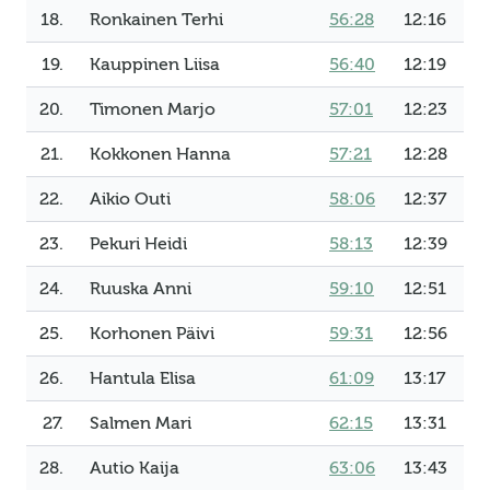
18.
Ronkainen Terhi
56:28
12:16
19.
Kauppinen Liisa
56:40
12:19
20.
Timonen Marjo
57:01
12:23
21.
Kokkonen Hanna
57:21
12:28
22.
Aikio Outi
58:06
12:37
23.
Pekuri Heidi
58:13
12:39
24.
Ruuska Anni
59:10
12:51
25.
Korhonen Päivi
59:31
12:56
26.
Hantula Elisa
61:09
13:17
27.
Salmen Mari
62:15
13:31
28.
Autio Kaija
63:06
13:43