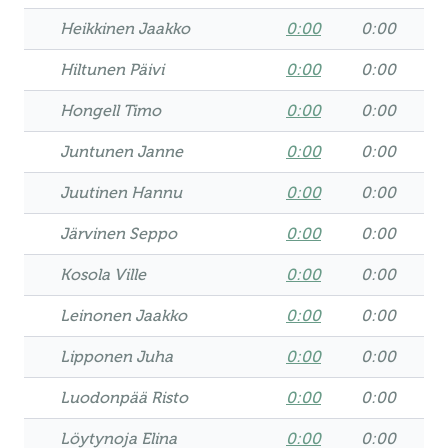
Heikkinen Jaakko
0:00
0:00
Hiltunen Päivi
0:00
0:00
Hongell Timo
0:00
0:00
Juntunen Janne
0:00
0:00
Juutinen Hannu
0:00
0:00
Järvinen Seppo
0:00
0:00
Kosola Ville
0:00
0:00
Leinonen Jaakko
0:00
0:00
Lipponen Juha
0:00
0:00
Luodonpää Risto
0:00
0:00
Löytynoja Elina
0:00
0:00