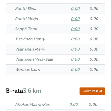
Runtti Elina
0:00
0:00
Runtti Merja
0:00
0:00
Seppä Tomi
0:00
0:00
Tuovinen Henry
0:00
0:00
Väänänen Mervi
0:00
0:00
Väänänen Vesa-Ville
0:00
0:00
Wannas Lauri
0:00
0:00
B-rata
3.6 km
Radan väliajat
Ahokas Maarit/Kari
0:00
0:00