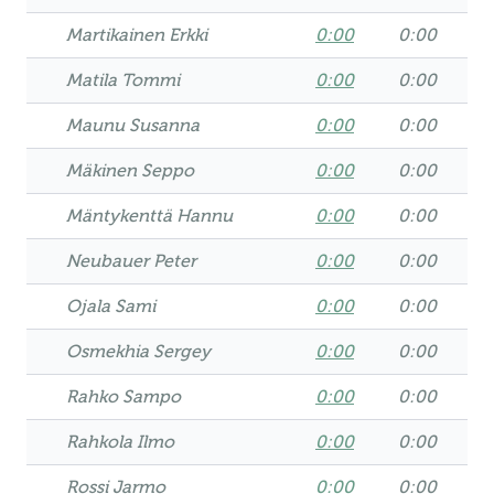
Martikainen Erkki
0:00
0:00
Matila Tommi
0:00
0:00
Maunu Susanna
0:00
0:00
Mäkinen Seppo
0:00
0:00
Mäntykenttä Hannu
0:00
0:00
Neubauer Peter
0:00
0:00
Ojala Sami
0:00
0:00
Osmekhia Sergey
0:00
0:00
Rahko Sampo
0:00
0:00
Rahkola Ilmo
0:00
0:00
Rossi Jarmo
0:00
0:00