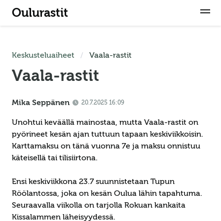
Oulurastit
Keskusteluaiheet
Vaala-rastit
Vaala-rastit
Mika Seppänen
20.7.2025 16:09
Unohtui keväällä mainostaa, mutta Vaala-rastit on
pyörineet kesän ajan tuttuun tapaan keskiviikkoisin.
Karttamaksu on tänä vuonna 7e ja maksu onnistuu
käteisellä tai tilisiirtona.
Ensi keskiviikkona 23.7 suunnistetaan Tupun
Röölantossa, joka on kesän Oulua lähin tapahtuma.
Seuraavalla viikolla on tarjolla Rokuan kankaita
Kissalammen läheisyydessä.