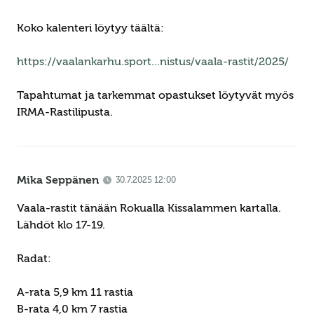
Koko kalenteri löytyy täältä:
https://vaalankarhu.sport...nistus/vaala-rastit/2025/
Tapahtumat ja tarkemmat opastukset löytyvät myös
IRMA-Rastilipusta.
Mika Seppänen
30.7.2025 12:00
Vaala-rastit tänään Rokualla Kissalammen kartalla.
Lähdöt klo 17-19.
Radat:
A-rata 5,9 km 11 rastia
B-rata 4,0 km 7 rastia